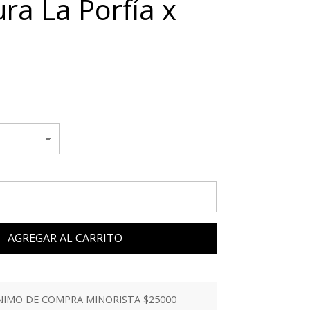
ura La Porfía x
AGREGAR AL CARRITO
IMO DE COMPRA MINORISTA $25000