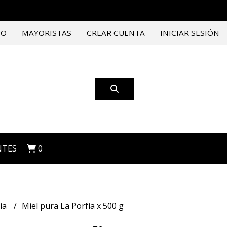
TO
MAYORISTAS
CREAR CUENTA
INICIAR SESIÓN
NTES
0
fía
Miel pura La Porfía x 500 g